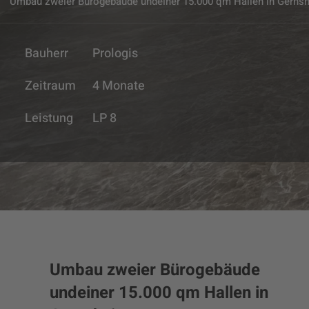
Umbau zweier Bürogebäude undeiner 15.000 qm Hallen in Gerns
Bauherr
Prologis
Zeitraum
4 Monate
Leistung
LP 8
Umbau zweier Bürogebäude
undeiner 15.000 qm Hallen in