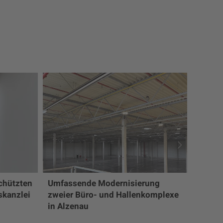
chützten
Umfassende Modernisierung
skanzlei
zweier Büro- und Hallenkomplexe
Büro-
in Alzenau
laufen