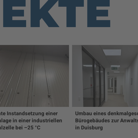
EKTE
nte Instandsetzung einer
Umbau eines denkmalges
age in einer industriellen
Bürogebäudes zur Anwalt
lzelle bei –25 °C
in Duisburg