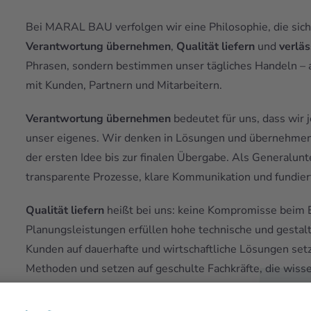
Bei MARAL BAU verfolgen wir eine Philosophie, die sich
Verantwortung übernehmen
,
Qualität liefern
und
verläs
Phrasen, sondern bestimmen unser tägliches Handeln – 
mit Kunden, Partnern und Mitarbeitern.
Verantwortung übernehmen
bedeutet für uns, dass wir 
unser eigenes. Wir denken in Lösungen und übernehmen d
der ersten Idee bis zur finalen Übergabe. Als Generalu
transparente Prozesse, klare Kommunikation und fundie
Qualität liefern
heißt bei uns: keine Kompromisse beim 
Planungsleistungen erfüllen hohe technische und gestalt
Kunden auf dauerhafte und wirtschaftliche Lösungen set
Methoden und setzen auf geschulte Fachkräfte, die wiss
Verlässlichkeit leben
ist der Schlüssel zur partnerschaf