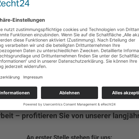
und nachvollziehbare Abläufe sind für uns selbstverständl
Unternehmen oder private Bauherren tätig sind. Wir sind 
Vertrauen – und langfristige Partnerschaften.
Unsere Philosophie ist damit nicht das Streben nach de
– im Bau, in der Zusammenarbeit und im Unternehmensa
handwerkliches Können und eine klare Haltung:
Wir mach
wir tun.
eit – profitieren Sie von unserer langjäh
An erster Stelle stehen für uns: