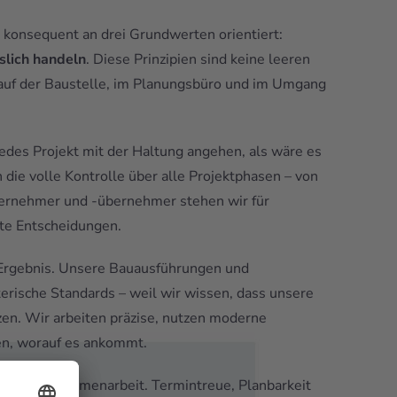
 konsequent an drei Grundwerten orientiert:
slich handeln
. Diese Prinzipien sind keine leeren
auf der Baustelle, im Planungsbüro und im Umgang
jedes Projekt mit der Haltung angehen, als wäre es
ie volle Kontrolle über alle Projektphasen – von
nternehmer und -übernehmer stehen wir für
rte Entscheidungen.
Ergebnis. Unsere Bauausführungen und
erische Standards – weil wir wissen, dass unsere
zen. Wir arbeiten präzise, nutzen moderne
en, worauf es ankommt.
tlichen Zusammenarbeit. Termintreue, Planbarkeit