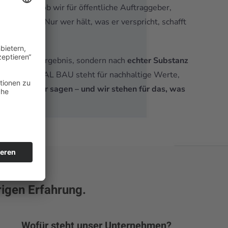
ich – egal, ob wir für öffentliche Auftraggeber,
überzeugt: Nur wer hält, was er verspricht, schafft
m schnellen Ergebnis, sondern nach
echter Substanz
ufbau. MARAL BAU steht für nachhaltige Werte,
en, was wir sagen – und wir stehen für das, was
rigen Erfahrung.
Wofür steht unser Unternehmen?